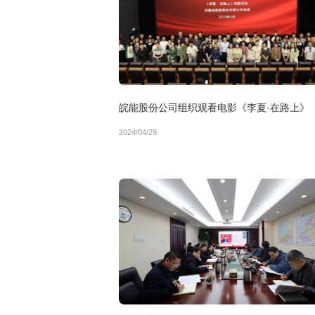
皖能股份公司组织观看电影《李夏·在路上》
2024/04/29