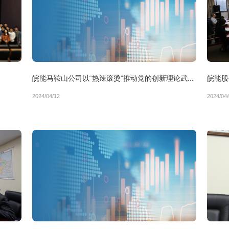
皖能马鞍山公司以“热辣滚烫”推动党的创新理论武...
皖能股
2024/04/12
2024/04