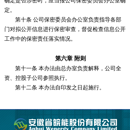
确定是否涉密时，应当报公司保密委员会办公室确
定。
第十条 公司保密委员会办公室负责指导各部
门对拟公开信息进行保密审查，督促检查信息公开
工作中的保密责任落实情况。
第六章 附则
第十一条 本办法由总办室负责解释，公司全
资、控股子公司参照执行。
第十二条 本办法自印发之日起施行。