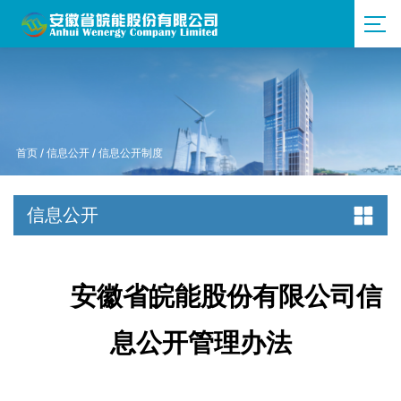
首页
/
信息公开
/
信息公开制度
信息公开
安徽省皖能股份有限公司信
息公开管理办法