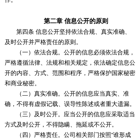
第二章 信息公开的原则
第四条 信息公开坚持依法合规、真实准确、
及时公开并严格责任的原则。
（一）依法合规。公开的信息必须依法合规，
严格遵循法律、法规和相关规定，依法确定信息公
开的内容、方式、范围和程序，严格保护国家秘密
和商业秘密。
（二）真实准确。公开的信息应当真实、准
确，不得有虚假记载、误导性陈述或者重大遗漏。
（三）及时公开。应当公开的信息应采取适当
方式及时公开，不得隐瞒、拖延或不公开。
（四）严格责任。公司相关部门按照“谁形成