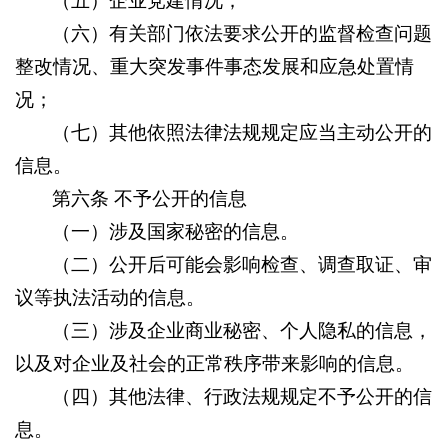
（五）企业党建情况；
（六）有关部门依法要求公开的监督检查问题
整改情况、重大突发事件事态发展和应急处置情
况；
（七）其他依照法律法规规定应当主动公开的
信息。
第六条 不予公开的信息
（一）涉及国家秘密的信息。
（二）公开后可能会影响检查、调查取证、审
议等执法活动的信息。
（三）涉及企业商业秘密、个人隐私的信息，
以及对企业及社会的正常秩序带来影响的信息。
（四）其他法律、行政法规规定不予公开的信
息。