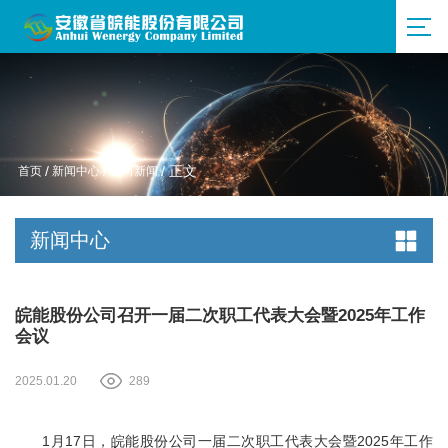
首页
/
新闻中心
/
公司新闻
/ 正文
新闻中心
​皖能股份公司召开一届二次职工代表大会暨2025年工作
会议
2025.01.20
289
1月17日，皖能股份公司一届二次职工代表大会暨2025年工作